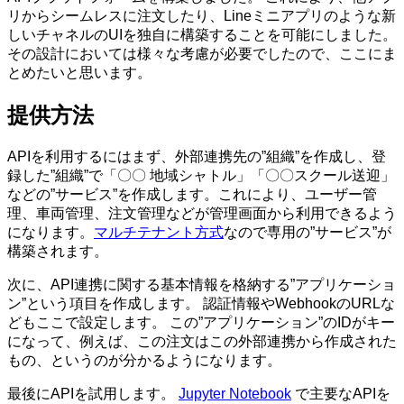
リからシームレスに注文したり、Lineミニアプリのような新
しいチャネルのUIを独自に構築することを可能にしました。
その設計においては様々な考慮が必要でしたので、ここにま
とめたいと思います。
提供方法
APIを利用するにはまず、外部連携先の”組織”を作成し、登
録した”組織”で「〇〇 地域シャトル」「〇〇スクール送迎」
などの”サービス”を作成します。これにより、ユーザー管
理、車両管理、注文管理などが管理画面から利用できるよう
になります。
マルチテナント方式
なので専用の”サービス”が
構築されます。
次に、API連携に関する基本情報を格納する”アプリケーショ
ン”という項目を作成します。 認証情報やWebhookのURLな
どもここで設定します。 この”アプリケーション”のIDがキー
になって、例えば、この注文はこの外部連携から作成された
もの、というのが分かるようになります。
最後にAPIを試用します。
Jupyter Notebook
で主要なAPIを