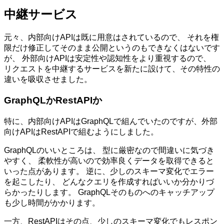
中継サービス
元々、内部向けAPIは既に用意はされているので、 それを権
限だけ修正してそのまま公開というのもできなくはないです
が、 外部向けAPIは安定性や認知性をより重視するので、
リクエストを中継するサービスを新たに設けて、その特性の
違いを吸収させました。
GraphQLかRestAPIか
特に、内部向けAPIはGraphQLで組んでいたのですが、外部
向けAPIはRestAPIで組むようにしました。
GraphQLのいいところは、 型に厳密なので間違いに気づき
やすく、 柔軟性が高いので効率良くデータを取得できると
いった点があります。 逆に、少しのスキーマ変化でエラー
を起こしたり、 どんなクエリを作成すればいいか分かりづ
らかったりします。 GraphQLそのものへのキャッチアップ
も少し時間がかかります。
一方、RestAPIはその点、少しのスキーマ変化でもレスポン