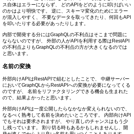
ス自体はエラーにならず、 どのAPIをどのように叩けばいい
のかはより明快です。 逆に、スキーマ変化のためにエラー
が混入しやすく、 不要なデータを取ってきたり、何回もAPI
を叩いたりする必要があったりします。
内部で開発する分にはGraphQLの不利点はそこまで問題に
ならないのですが、 外部の人がAPIを利用する際はRestAPI
の不利点よりもGraphQLの不利点の方が大きくなるのでは
と思います。
名前の変換
外部向けAPIはRestAPIで組むとしたことで、 中継サーバー
においてGraphQLからRestAPIへの変換が必要になってくる
のですが、 名前をリファクタリングできる機会も生まれた
ので、結果よかったと思います。
外部向けAPIは一度公開したらなかなか変えられないので、
なるべく熟考して名前を決めたいところです。 内部向けAPI
でもそれは要求されますが、 やり直しのチャンスはもう少
し残っています。 割り切る時もあるかもしれませんし、開
発が進んでからより良い名前を思いつくこともあります。