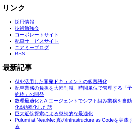
リンク
採用情報
技術勉強会
コーポレートサイト
配車サービスサイト
ニアミーブログ
RSS
最新記事
AIを活用した開発ドキュメントの多言語化
配車業務の負担を大幅削減。時間単位で管理する「予
約枠」の開発
数理最適化とAIエージェントでシフト組み業務を自動
化&効率化した話
巨大近傍探索による継続的な最適化
Pulumi at NearMe: 真のInfrastructure as Codeを実践す
る