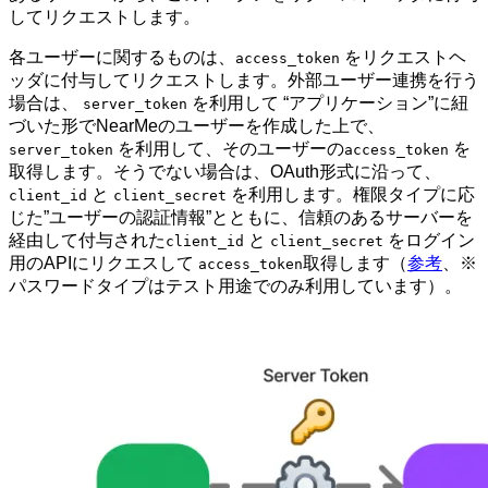
してリクエストします。
各ユーザーに関するものは、
をリクエストヘ
access_token
ッダに付与してリクエストします。外部ユーザー連携を行う
場合は、
を利用して “アプリケーション”に紐
server_token
づいた形でNearMeのユーザーを作成した上で、
を利用して、そのユーザーの
を
server_token
access_token
取得します。そうでない場合は、OAuth形式に沿って、
と
を利用します。権限タイプに応
client_id
client_secret
じた”ユーザーの認証情報”とともに、信頼のあるサーバーを
経由して付与された
と
をログイン
client_id
client_secret
用のAPIにリクエスして
取得します（
参考
、※
access_token
パスワードタイプはテスト用途でのみ利用しています）。