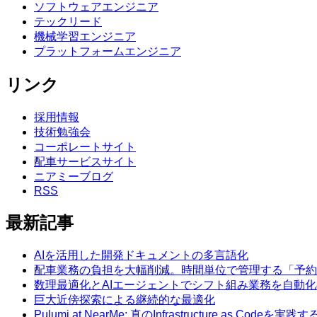
ソフトウェアエンジニア
テックリード
機械学習エンジニア
プラットフォームエンジニア
リンク
採用情報
技術勉強会
コーポレートサイト
配車サービスサイト
ニアミーブログ
RSS
最新記事
AIを活用した開発ドキュメントの多言語化
配車業務の負担を大幅削減。時間単位で管理する「予約
数理最適化とAIエージェントでシフト組み業務を自動化
巨大近傍探索による継続的な最適化
Pulumi at NearMe: 真のInfrastructure as Codeを実践す