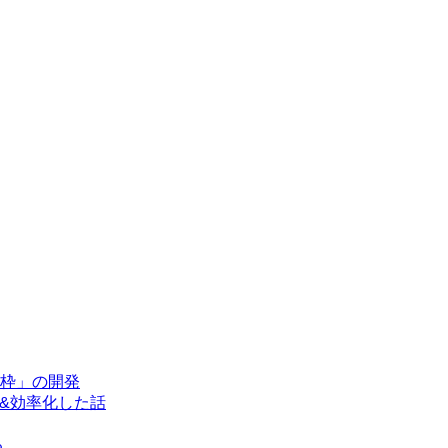
枠」の開発
&効率化した話
る