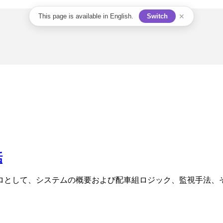
✕
This page is available in English.
Switch
話
ロとして、システムの概要および配車組ロジック、監視手法、