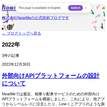
NearMe Tech Blog
✕
This page is available in English.
Switch
株式会社NearMeの公式技術ブログです
← ブログトップへ戻る
2022年
3件の記事
2022年12月30日
外部向けAPIプラットフォームの設計
について
NearMeでは最近、相乗り配車サービスのための外部向け
APIプラットフォームを構築しました。 これにより、他アプ
リからシームレスに注文したり、Lineミニアプリのような新