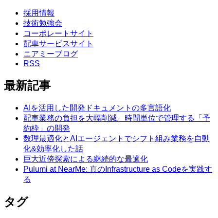
採用情報
技術勉強会
コーポレートサイト
配車サービスサイト
ニアミーブログ
RSS
最新記事
AIを活用した開発ドキュメントの多言語化
配車業務の負担を大幅削減。時間単位で管理する「予
約枠」の開発
数理最適化とAIエージェントでシフト組み業務を自動
化&効率化した話
巨大近傍探索による継続的な最適化
Pulumi at NearMe: 真のInfrastructure as Codeを実践す
る
タグ