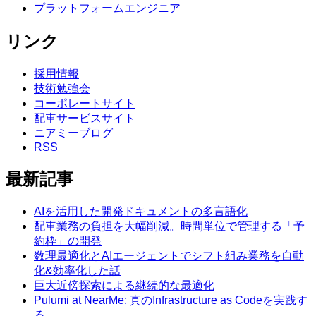
プラットフォームエンジニア
リンク
採用情報
技術勉強会
コーポレートサイト
配車サービスサイト
ニアミーブログ
RSS
最新記事
AIを活用した開発ドキュメントの多言語化
配車業務の負担を大幅削減。時間単位で管理する「予
約枠」の開発
数理最適化とAIエージェントでシフト組み業務を自動
化&効率化した話
巨大近傍探索による継続的な最適化
Pulumi at NearMe: 真のInfrastructure as Codeを実践す
る