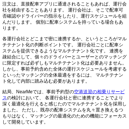
注文は、直接配車アプリに通達されることもあれば、運行会
社を経由することもあります。 運行会社は、そこで配車可
否確認やドライバーの指示をしたり、運行スケジュールを組
んだりします。 個別に配車システムを持っている場合もあ
ります。
各運行会社とどこまで密に連携するか、というところがマル
チテナント化の判断ポイントです。 運行会社ごとに配車シ
ステムを提供できるようなマルチテナント化です。 連携を
疎結合にして、個々のドライバーとユーザーとのマッチング
に限定すれば必ずしもマルチテナント化は必要ありません。
しかし、事前予約含めた全体の運行スケジュールを考慮する
といったマッチングの全体最適をするには、 マルチテナン
ト化して内部に踏み込む必要があります。
結局、NearMeでは、事前予約型の
空港送迎の相乗りサービ
ス
の検討において、 各運行会社と密に連携することでより
深く最適化を行えると感じたのでマルチテナント化を採用し
ました。 ただし、既存の配車システムを丸々置き換えるつ
もりはなく、マッチングの最適化のための機能にフォーカス
して開発しています。