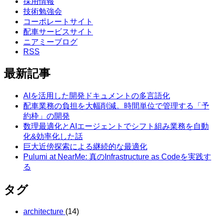
採用情報
技術勉強会
コーポレートサイト
配車サービスサイト
ニアミーブログ
RSS
最新記事
AIを活用した開発ドキュメントの多言語化
配車業務の負担を大幅削減。時間単位で管理する「予
約枠」の開発
数理最適化とAIエージェントでシフト組み業務を自動
化&効率化した話
巨大近傍探索による継続的な最適化
Pulumi at NearMe: 真のInfrastructure as Codeを実践す
る
タグ
architecture
(14)