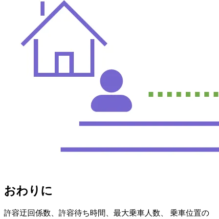
おわりに
許容迂回係数、許容待ち時間、最大乗車人数、 乗車位置の